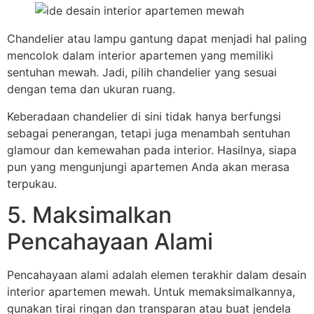
Chandelier atau lampu gantung dapat menjadi hal paling
mencolok dalam interior apartemen yang memiliki
sentuhan mewah. Jadi, pilih chandelier yang sesuai
dengan tema dan ukuran ruang.
Keberadaan chandelier di sini tidak hanya berfungsi
sebagai penerangan, tetapi juga menambah sentuhan
glamour dan kemewahan pada interior. Hasilnya, siapa
pun yang mengunjungi apartemen Anda akan merasa
terpukau.
5. Maksimalkan
Pencahayaan Alami
Pencahayaan alami adalah elemen terakhir dalam desain
interior apartemen mewah. Untuk memaksimalkannya,
gunakan tirai ringan dan transparan atau buat jendela