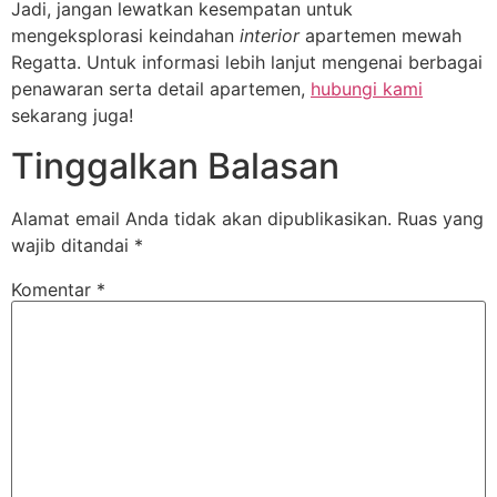
Jadi, jangan lewatkan kesempatan untuk
mengeksplorasi keindahan
interior
apartemen mewah
Regatta. Untuk informasi lebih lanjut mengenai berbagai
penawaran serta detail apartemen,
hubungi kami
sekarang juga!
Tinggalkan Balasan
Alamat email Anda tidak akan dipublikasikan.
Ruas yang
wajib ditandai
*
Komentar
*